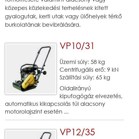
közepes közlekedési terhelésnek kitett
gyalogutak, kerti utak vagy ülőhelyek térkő
burkolatának bevibrálására.
VP10/31
Üzemi súly: 58 kg
Centrifugális erő: 9 kN
Szállítási súly: 65 kg
Oldalirányú
kipufogógáz elvezetés,
automatikus kikapcsolás túl alacsony
motorolajszint esetén ...
VP12/35