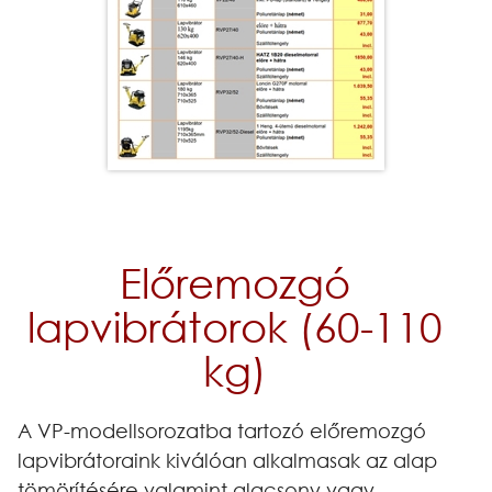
Előremozgó
lapvibrátorok (60-110
kg)
A VP-modellsorozatba tartozó előremozgó
lapvibrátoraink kiválóan alkalmasak az alap
tömörítésére valamint alacsony vagy