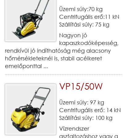
Üzemi súly:70 kg
Centrifugális erő:11 kN
Szállítási súly: 75 kg
Nagyon jó
kapaszkodóképesség,
rendkívül jó indíthatóság még alacsony
hőmérsékleteknél is, stabil acélkeret
emelőponttal ...
VP15/50W
Üzemi súly: 97 kg
Centrifugális erő: 14 kN
Szállítási súly: 100 kg
Vízrendszer
aszfaltozáshoz vagy a