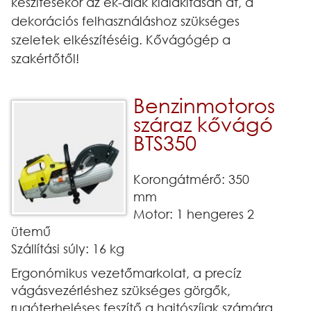
készítésekor az ék-alak kialakításán át, a
dekorációs felhasználáshoz szükséges
szeletek elkészítéséig. Kővágógép a
szakértőtől!
Benzinmotoros
száraz kővágó
BTS350
Korongátmérő: 350
mm
Motor: 1 hengeres 2
ütemű
Szállítási súly: 16 kg
Ergonómikus vezetőmarkolat, a precíz
vágásvezérléshez szükséges görgők,
rugóterheléses feszítő a hajtószíjak számára