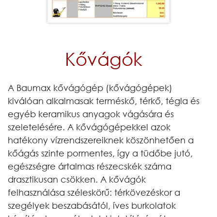
Kővágók
A Baumax kővágógép (kővágógépek)
kiválóan alkalmasak terméskő, térkő, tégla és
egyéb keramikus anyagok vágására és
szeletelésére. A kővágógépekkel azok
hatékony vízrendszereiknek köszönhetően a
kőágás szinte pormentes, így a tüdőbe jutó,
egészségre ártalmas részecskék száma
drasztikusan csökken. A kővágók
felhasználása széleskörű: térkövezéskor a
szegélyek beszabásától, íves burkolatok